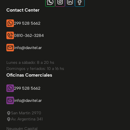
Contact Center
299 528 5662
0810-362-3284
info@davitel.ar
Lunes a sábado: 8 a 20 hs
Domingos y feriados: 10 a 16 hs
Oficinas Comerciales
299 528 5662
info@davitel.ar
San Martín 2970
Av. Argentina 341
Neuquén Capital