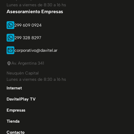
Lunes a viernes de 8:30 a 16 hs
Asesoramiento Empresas
299 609 0924
299 328 8297
corporativo@davitel.ar
Av. Argentina 341
Neuquén Capital
Lunes a viernes de 8:30 a 16 hs
Internet
DavitelPlay TV
Empresas
Tienda
Contacto