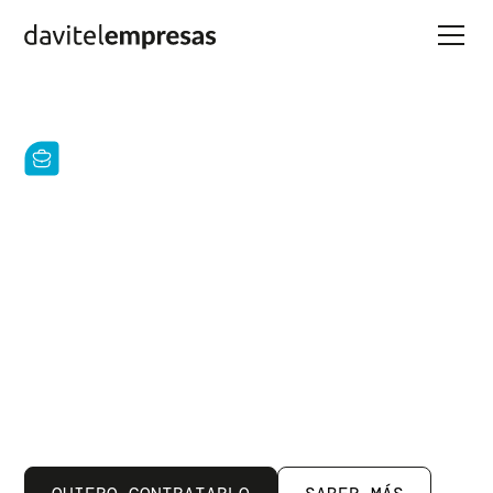
Estar conectados
es tu mejor
negocio
Somos tu partner tecnológico para ayudarte a impulsar
tu crecimiento.